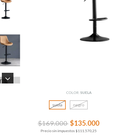
COLOR:
SUELA
suela
negro
$169.000
$135.000
Precio sin impuestos
$111.570,25