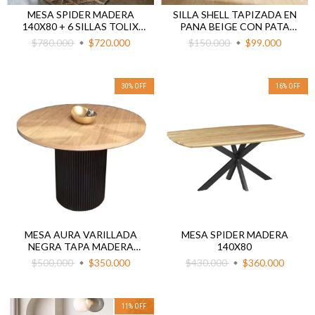
MESA SPIDER MADERA
SILLA SHELL TAPIZADA EN
140X80 + 6 SILLAS TOLIX
PANA BEIGE CON PATA
CON MADERA
DORADA
$780.000
$720.000
$150.000
$99.000
30
%
OFF
16
%
OFF
MESA AURA VARILLADA
MESA SPIDER MADERA
NEGRA TAPA MADERA
140X80
NATURAL 100
$500.000
$350.000
$430.000
$360.000
11
%
OFF