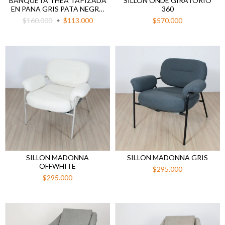
BANQUETA THEA TAPIZADA
SILLON ONDE GIRATORIO
EN PANA GRIS PATA NEGRA
360
67 CM AL ASIENTO
$160.000
$113.000
$570.000
SILLON MADONNA
SILLON MADONNA GRIS
OFFWHITE
$295.000
$295.000