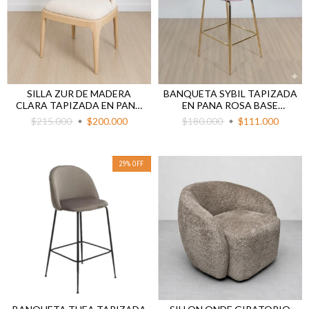
SILLA ZUR DE MADERA
BANQUETA SYBIL TAPIZADA
CLARA TAPIZADA EN PANA
EN PANA ROSA BASE
BEIGE
DORADA 67 CM AL ASIENTO
$215.000
$200.000
$180.000
$111.000
29
%
OFF