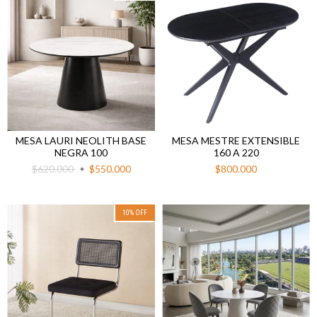
MESA LAURI NEOLITH BASE
MESA MESTRE EXTENSIBLE
NEGRA 100
160 A 220
$620.000
$550.000
$800.000
10
%
OFF