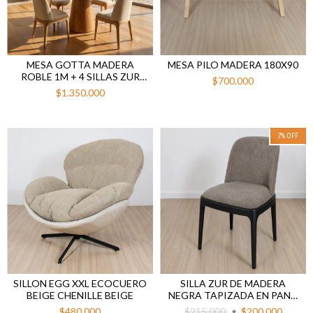
MESA GOTTA MADERA
MESA PILO MADERA 180X90
ROBLE 1M + 4 SILLAS ZUR
$700.000
BEIGE
$1.350.000
7
%
OFF
SILLON EGG XXL ECOCUERO
SILLA ZUR DE MADERA
BEIGE CHENILLE BEIGE
NEGRA TAPIZADA EN PANA
MARRON
$480.000
$215.000
$200.000