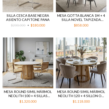
MESA GOTTA BLANCA 1M + 4
SILLA CESCA BASE NEGRA
SILLA NOVEL TAPIZADA
ASIENTO CAPITONE PANA
PANA GRIS CLARO BASE
$858.000
$200.000
$180.000
NEGRA
MESA ROUND SIMIL MÁRMOL
MESA ROUND SIMIL MÁRMOL
NEOLITH 100 + 4 SILLAS
NEOLITH 120 + 4 SILLON OLI
CESCA NATURAL
PANA GRIS OSCURO PATA
$1.320.000
$1.118.000
NEGRA