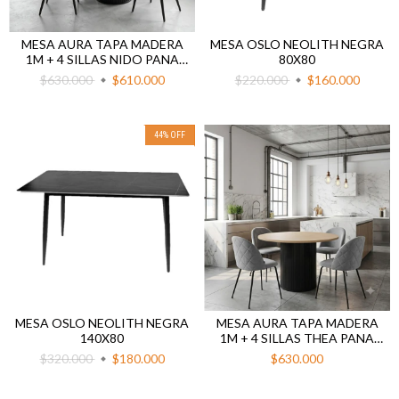
MESA AURA TAPA MADERA
MESA OSLO NEOLITH NEGRA
1M + 4 SILLAS NIDO PANA
80X80
GRIS BASE NEGRA
$630.000
$610.000
$220.000
$160.000
44
%
OFF
MESA OSLO NEOLITH NEGRA
MESA AURA TAPA MADERA
140X80
1M + 4 SILLAS THEA PANA
GRIS BASE NEGRA
$320.000
$180.000
$630.000