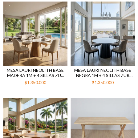
MESA LAURI NEOLITH BASE
MESA LAURI NEOLITH BASE
MADERA 1M + 4 SILLAS ZUR
NEGRA 1M + 4 SILLAS ZUR
BEIGE
MARRÓN
$1.350.000
$1.350.000