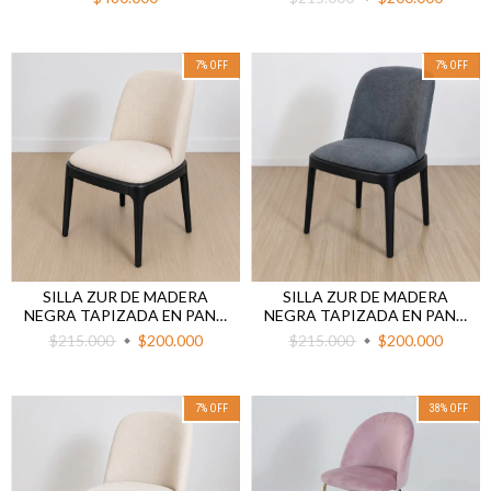
7
%
OFF
7
%
OFF
SILLA ZUR DE MADERA
SILLA ZUR DE MADERA
NEGRA TAPIZADA EN PANA
NEGRA TAPIZADA EN PANA
BEIGE
GRIS
$215.000
$200.000
$215.000
$200.000
7
%
OFF
38
%
OFF