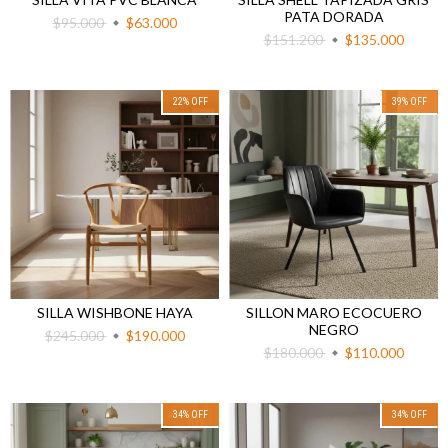
PATA DORADA
$95.000
$63.000
$151.200
$135.000
22
%
OFF
39
%
OFF
SILLA WISHBONE HAYA
SILLON MARO ECOCUERO
NEGRO
$245.000
$190.000
$180.000
$110.000
34
%
OFF
34
%
OFF