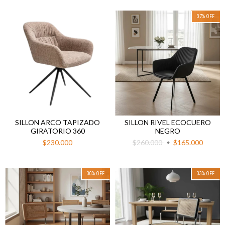
37
%
OFF
SILLON ARCO TAPIZADO
SILLON RIVEL ECOCUERO
GIRATORIO 360
NEGRO
$230.000
$260.000
$165.000
30
%
OFF
33
%
OFF