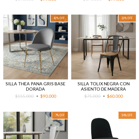
42
%
OFF
20
%
OFF
SILLA THEA PANA GRIS BASE
SILLA TOLIX NEGRA CON
DORADA
ASIENTO DE MADERA
$155.000
$90.000
$75.000
$60.000
7
%
OFF
34
%
OFF