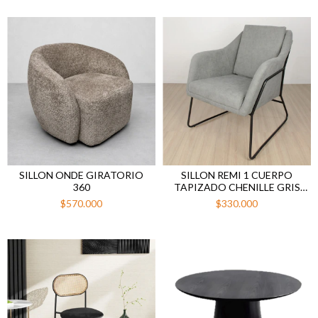
SILLON ONDE GIRATORIO
SILLON REMI 1 CUERPO
360
TAPIZADO CHENILLE GRIS
CLARO
$570.000
$330.000