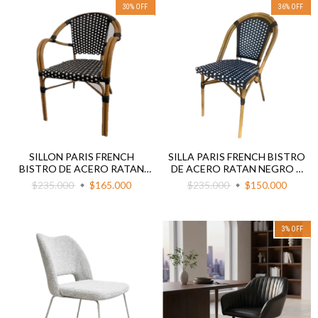
30
%
OFF
36
%
OFF
SILLON PARIS FRENCH
SILLA PARIS FRENCH BISTRO
BISTRO DE ACERO RATAN
DE ACERO RATAN NEGRO Y
NEGRO Y BLANCO LUNARES
BLANCO LUNARES
$235.000
$165.000
$235.000
$150.000
3
%
OFF