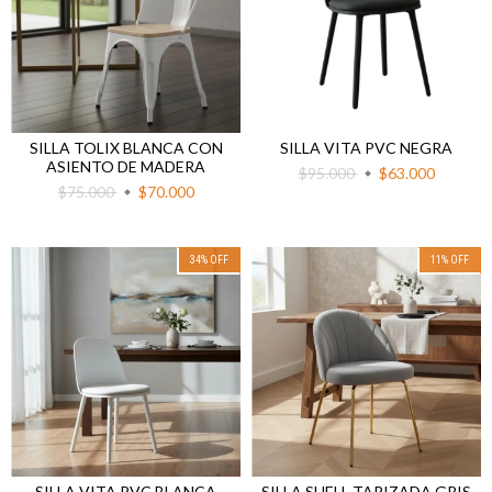
SILLA TOLIX BLANCA CON
SILLA VITA PVC NEGRA
ASIENTO DE MADERA
$95.000
$63.000
$75.000
$70.000
34
%
OFF
11
%
OFF
SILLA VITA PVC BLANCA
SILLA SHELL TAPIZADA GRIS