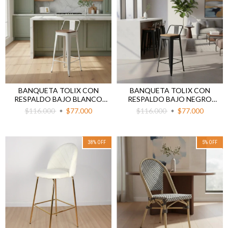
BANQUETA TOLIX CON
BANQUETA TOLIX CON
RESPALDO BAJO BLANCO
RESPALDO BAJO NEGRO
ASIENTO MADERA
ASIENTO MADERA
$116.000
$77.000
$116.000
$77.000
38
%
OFF
5
%
OFF