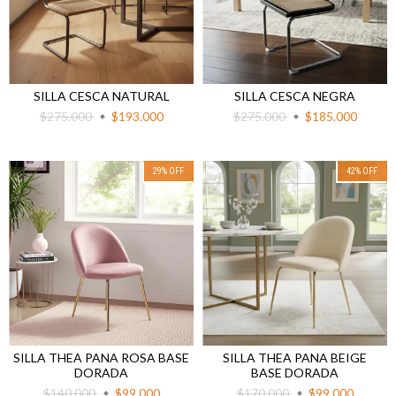
SILLA CESCA NATURAL
SILLA CESCA NEGRA
$275.000
$193.000
$275.000
$185.000
29
%
OFF
42
%
OFF
SILLA THEA PANA ROSA BASE
SILLA THEA PANA BEIGE
DORADA
BASE DORADA
$140.000
$99.000
$170.000
$99.000