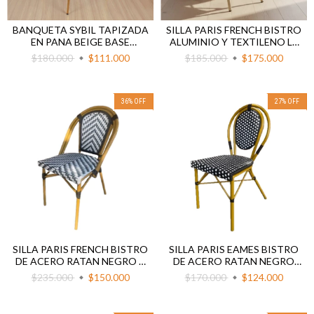
BANQUETA SYBIL TAPIZADA
SILLA PARIS FRENCH BISTRO
EN PANA BEIGE BASE
ALUMINIO Y TEXTILENO LE
DORADA
MANS
$180.000
$111.000
$185.000
$175.000
36
%
OFF
27
%
OFF
SILLA PARIS FRENCH BISTRO
SILLA PARIS EAMES BISTRO
DE ACERO RATAN NEGRO Y
DE ACERO RATAN NEGRO
BLANCO RAYADO CEBRA
CON LUNARES
$235.000
$150.000
$170.000
$124.000