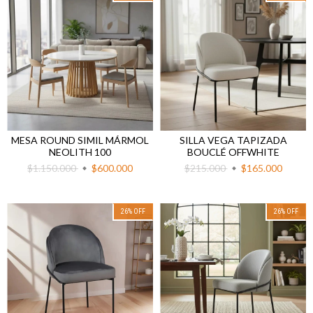
MESA ROUND SIMIL MÁRMOL
SILLA VEGA TAPIZADA
NEOLITH 100
BOUCLÉ OFFWHITE
$1.150.000
$600.000
$215.000
$165.000
26
%
OFF
26
%
OFF