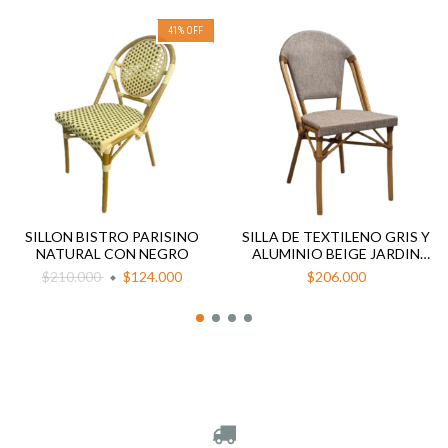
41
%
OFF
SILLON BISTRO PARISINO
SILLA DE TEXTILENO GRIS Y
NATURAL CON NEGRO
ALUMINIO BEIGE JARDIN
EXTERIOR RUAN
$210.000
$124.000
$206.000