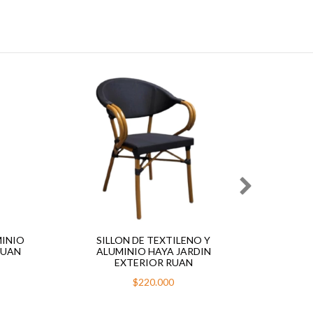
S
MINIO
SILLON DE TEXTILENO Y
AL
RUAN
ALUMINIO HAYA JARDIN
EXTERIOR RUAN
$220.000