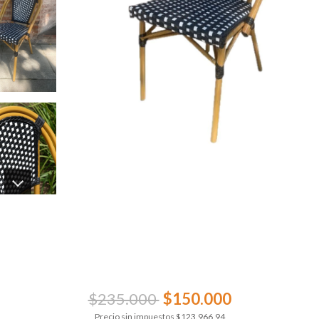
$235.000
$150.000
Precio sin impuestos
$123.966,94