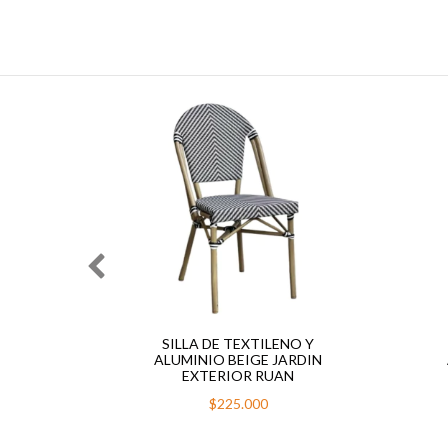
13
%
OFF
SINO
SILLA DE TEXTILENO Y
ALUMINIO BEIGE JARDIN
EXTERIOR RUAN
000
$225.000