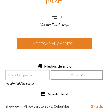
18
%
OFF
Ver medios de pago
Entregas para el CP:
Medios de envío
CAMBIAR CP
CALCULAR
No sé mi código postal
Nuestro local
Gratis
Showroom
Virrey Loreto 2878, Colegiales,