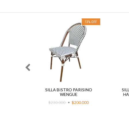
23
%
OFF
13
%
OFF
BISTRO
SILLA BISTRO PARISINO
SIL
WENGUE
WENGUE
HA
$230.000
$200.000
000