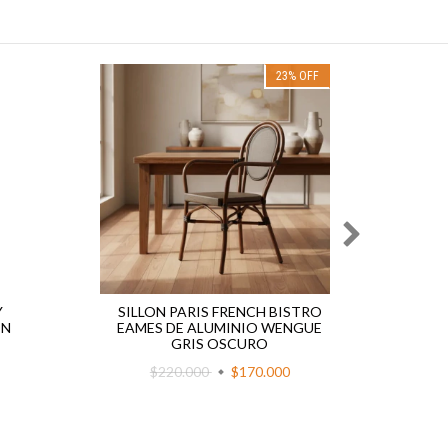
23
%
OFF
Y
SILLON PARIS FRENCH BISTRO
SILL
IN
EAMES DE ALUMINIO WENGUE
WEN
GRIS OSCURO
$220.000
$170.000