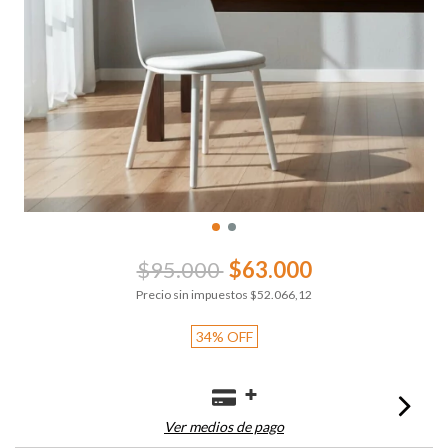
$95.000
$63.000
Precio sin impuestos
$52.066,12
34
%
OFF
Ver medios de pago