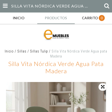
SILLA VITA NÓRDICA VERDE AGUA PATA MADERA
INICIO
PRODUCTOS
CARRITO
0
Inicio
/
Sillas
/
Sillas Tulip
/
Silla Vita Nórdica Verde Agua pata
Madera
Silla Vita Nórdica Verde Agua Pata
Madera