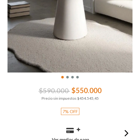
$590.000
$550.000
Precio sin impuestos
$454.545,45
7
%
OFF
Ver medios de pago