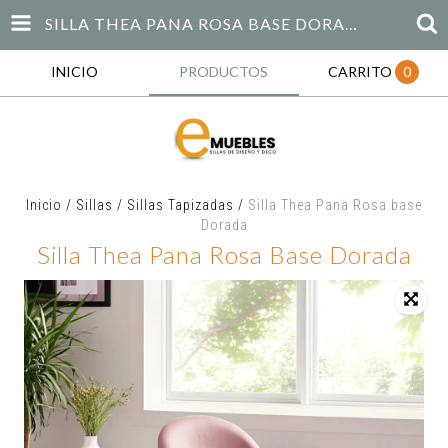
SILLA THEA PANA ROSA BASE DORADA
INICIO
PRODUCTOS
CARRITO
0
Inicio
/
Sillas
/
Sillas Tapizadas
/
Silla Thea Pana Rosa base
Dorada
Silla Thea Pana Rosa Base Dorada