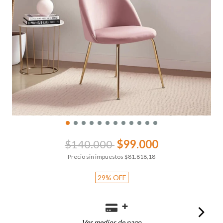
$140.000
$99.000
Precio sin impuestos
$81.818,18
29
%
OFF
Ver medios de pago