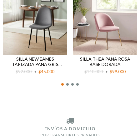
SILLA NEW EAMES
SILLA THEA PANA ROSA
TAPIZADA PANA GRIS
BASE DORADA
OSCURO PATA NEGRA
$92.000
$45.000
$140.000
$99.000
ENVÍOS A DOMICILIO
POR TRANSPORTES PRIVADOS