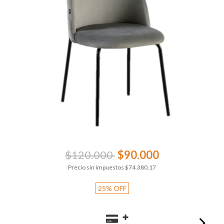
$120.000
$90.000
Precio sin impuestos
$74.380,17
25
%
OFF