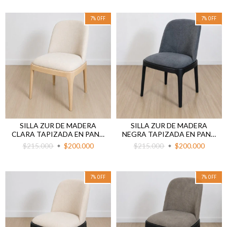
7
%
OFF
7
%
OFF
SILLA ZUR DE MADERA
SILLA ZUR DE MADERA
CLARA TAPIZADA EN PANA
NEGRA TAPIZADA EN PANA
BEIGE
GRIS
$215.000
$200.000
$215.000
$200.000
7
%
OFF
7
%
OFF