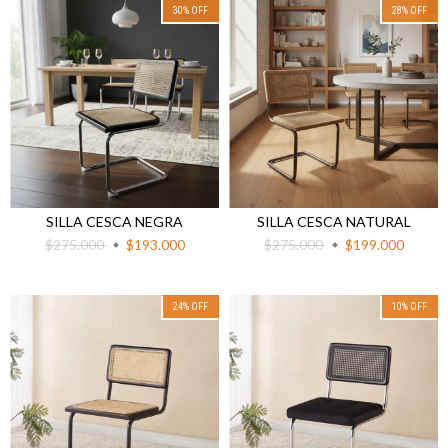
30
%
OFF
28
%
OFF
SILLA CESCA NEGRA
SILLA CESCA NATURAL
$275.000
$193.000
$275.000
$199.000
24
%
OFF
10
%
OFF