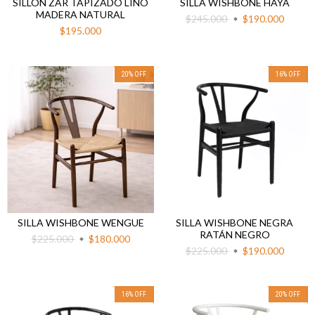
SILLON ZAR TAPIZADO LINO
SILLA WISHBONE HAYA
MADERA NATURAL
$245.000
$190.000
$195.000
20
%
OFF
16
%
OFF
SILLA WISHBONE WENGUE
SILLA WISHBONE NEGRA
RATÁN NEGRO
$225.000
$180.000
$225.000
$190.000
16
%
OFF
20
%
OFF