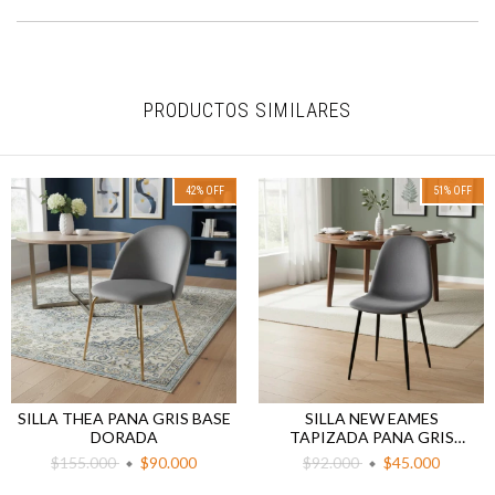
PRODUCTOS SIMILARES
42
%
OFF
51
%
OFF
SILLA THEA PANA GRIS BASE
SILLA NEW EAMES
DORADA
TAPIZADA PANA GRIS
OSCURO PATA NEGRA
$155.000
$90.000
$92.000
$45.000