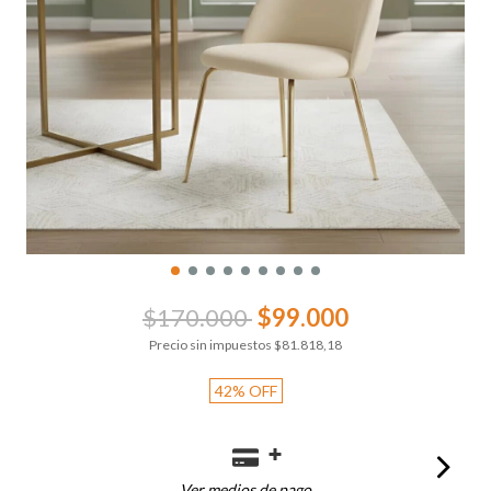
$170.000
$99.000
Precio sin impuestos
$81.818,18
42
%
OFF
Ver medios de pago