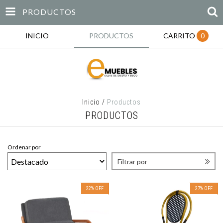
PRODUCTOS
INICIO
PRODUCTOS
CARRITO
0
Inicio
/
Productos
PRODUCTOS
Ordenar por
Filtrar por
22
%
OFF
27
%
OFF