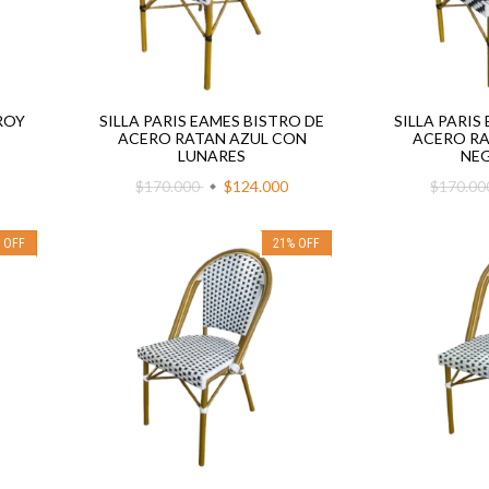
ROY
SILLA PARIS EAMES BISTRO DE
SILLA PARIS
ACERO RATAN AZUL CON
ACERO RA
LUNARES
NEG
$170.000
$124.000
$170.0
%
OFF
21
%
OFF