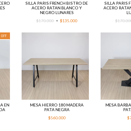
ACERO
SILLA PARIS FRENCH BISTRO DE
SILLA PARIS
RES
ACERO RATAN BLANCO Y
ACERO RATAN
NEGRO LUNARES
L
$170.000
$135.000
$170.0
%
OFF
A EN
MESA HIERRO 180 MADERA
MESA BARBA
ADA
PATA NEGRA
PAT
$560.000
$