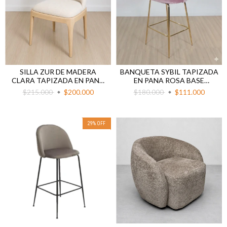
SILLA ZUR DE MADERA
BANQUETA SYBIL TAPIZADA
CLARA TAPIZADA EN PANA
EN PANA ROSA BASE
BEIGE
DORADA 67 CM AL ASIENTO
$215.000
$200.000
$180.000
$111.000
29
%
OFF