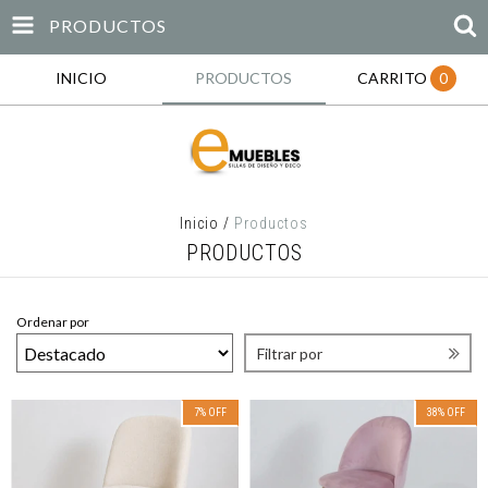
PRODUCTOS
INICIO
PRODUCTOS
CARRITO
0
Inicio
/
Productos
PRODUCTOS
Ordenar por
Filtrar por
7
%
OFF
38
%
OFF