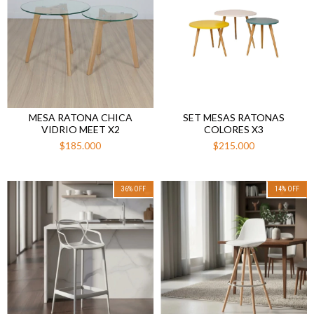
MESA RATONA CHICA
SET MESAS RATONAS
VIDRIO MEET X2
COLORES X3
$185.000
$215.000
36
%
OFF
14
%
OFF