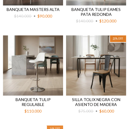
BANQUETA MASTERS ALTA
BANQUETA TULIP EAMES
PATA REDONDA
$140.000
$90.000
$140.000
$120.000
20
%
OFF
BANQUETA TULIP
SILLA TOLIX NEGRA CON
REGULABLE
ASIENTO DE MADERA
$110.000
$75.000
$60.000
16
%
OFF