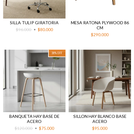
SILLA TULIP GIRATORIA
MESA RATONA PLYWOOD 86
CM
$96.000
$80.000
$290.000
38
%
OFF
BANQUETA HAY BASE DE
SILLON HAY BLANCO BASE
ACERO
ACERO
$120.000
$75.000
$95.000