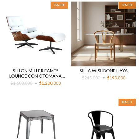
25
%
OFF
22
%
OFF
SILLON MILLER EAMES
SILLA WISHBONE HAYA
LOUNGE CON OTOMANA
$245.000
$190.000
ECOCUERO BLANCO
$1.600.000
$1.200.000
10
%
OFF