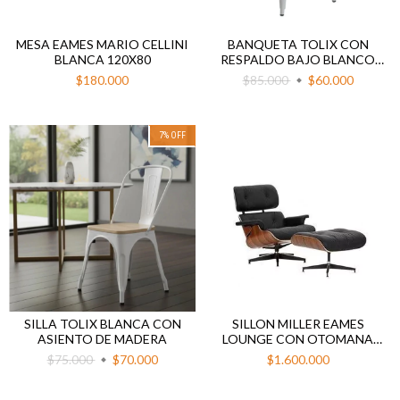
MESA EAMES MARIO CELLINI
BANQUETA TOLIX CON
BLANCA 120X80
RESPALDO BAJO BLANCO
MATE
$180.000
$85.000
$60.000
7
%
OFF
SILLA TOLIX BLANCA CON
SILLON MILLER EAMES
ASIENTO DE MADERA
LOUNGE CON OTOMANA
ECOCUERO NEGRO
$75.000
$70.000
$1.600.000