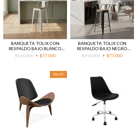
BANQUETA TOLIX CON
BANQUETA TOLIX CON
RESPALDO BAJO BLANCO
RESPALDO BAJO NEGRO
ASIENTO MADERA
ASIENTO MADERA
$116.000
$77.000
$116.000
$77.000
33
%
OFF