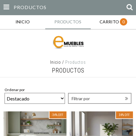
PRODUCTOS
INICIO
PRODUCTOS
CARRITO
0
Inicio
/
Productos
PRODUCTOS
Ordenar por
Filtrar por
34
%
OFF
34
%
OFF