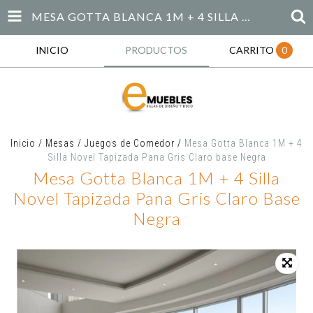
MESA GOTTA BLANCA 1M + 4 SILLA NOVEL TAPIZADA PANA GRIS CLARO BASE NEGRA
INICIO
PRODUCTOS
CARRITO
0
Inicio
/
Mesas
/
Juegos de Comedor
/
Mesa Gotta Blanca 1M + 4
Silla Novel Tapizada Pana Gris Claro base Negra
Mesa Gotta Blanca 1M + 4 Silla
Novel Tapizada Pana Gris Claro Base
Negra