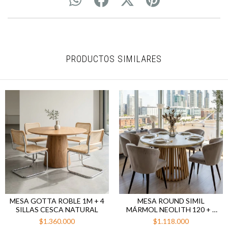
PRODUCTOS SIMILARES
MESA GOTTA ROBLE 1M + 4
MESA ROUND SIMIL
SILLAS CESCA NATURAL
MÁRMOL NEOLITH 120 + 4
SILLON OLI PANA GRIS
$1.360.000
$1.118.000
OSCURO PATA NEGRA