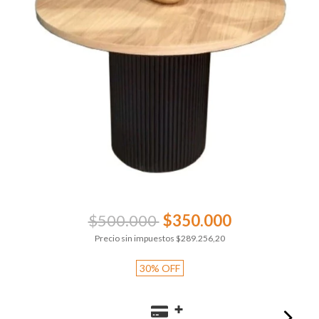
$500.000
$350.000
Precio sin impuestos
$289.256,20
30
%
OFF