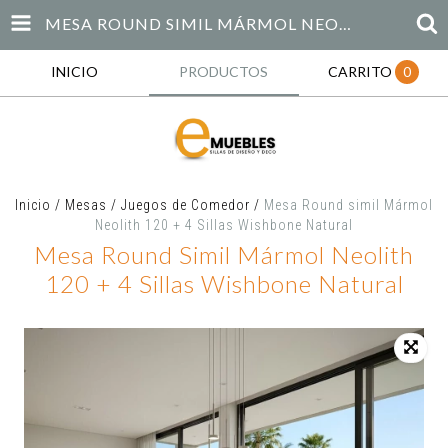
MESA ROUND SIMIL MÁRMOL NEOLITH 120 + 4 SILLAS WISHBONE NATURAL
INICIO
PRODUCTOS
CARRITO
0
Inicio
/
Mesas
/
Juegos de Comedor
/
Mesa Round simil Mármol
Neolith 120 + 4 Sillas Wishbone Natural
Mesa Round Simil Mármol Neolith
120 + 4 Sillas Wishbone Natural