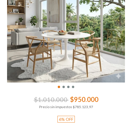
$1.010.000
$950.000
Precio sin impuestos
$785.123,97
6
%
OFF