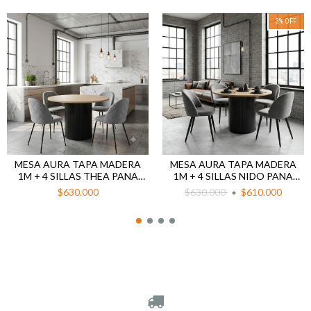
3
%
OFF
MESA AURA TAPA MADERA
MESA AURA TAPA MADERA
1M + 4 SILLAS THEA PANA
1M + 4 SILLAS NIDO PANA
GRIS BASE NEGRA
GRIS BASE NEGRA
$630.000
$630.000
$610.000