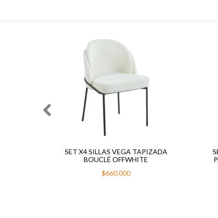
E THEA
SET X4 SILLAS VEGA TAPIZADA
S
ORADA
BOUCLÉ OFFWHITE
P
$660.000