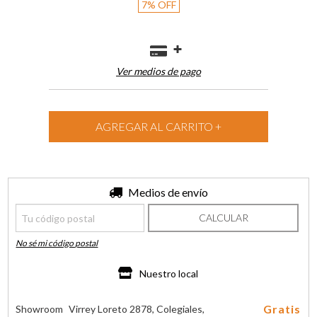
7
%
OFF
Ver medios de pago
Entregas para el CP:
Medios de envío
CAMBIAR CP
CALCULAR
No sé mi código postal
Nuestro local
Gratis
Showroom
Virrey Loreto 2878, Colegiales,