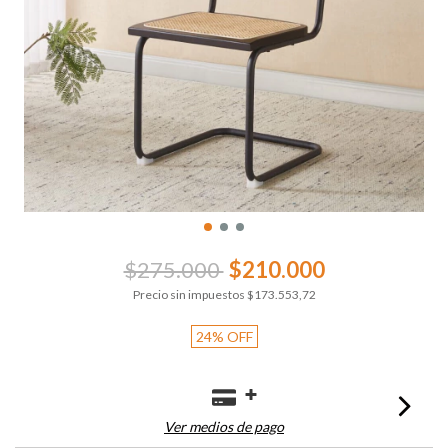
$275.000
$210.000
Precio sin impuestos
$173.553,72
24
%
OFF
Ver medios de pago