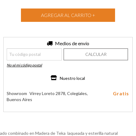
Entregas para el CP:
Medios de envío
CAMBIAR CP
CALCULAR
No sé mi código postal
Nuestro local
Gratis
Showroom
Virrey Loreto 2878, Colegiales,
Buenos Aires
rado combinado en Madera de Teka laqueada y esterilla natural