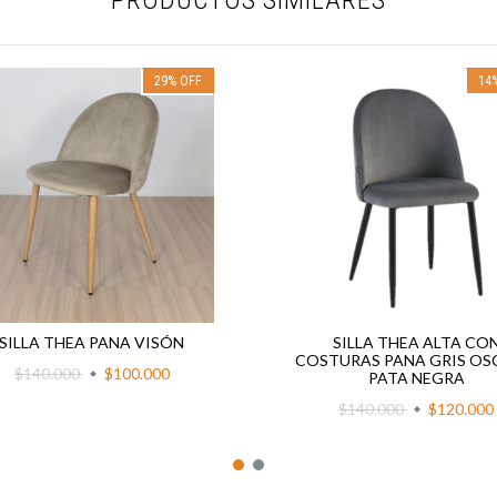
29
%
OFF
14
SILLA THEA PANA VISÓN
SILLA THEA ALTA CO
COSTURAS PANA GRIS O
$140.000
$100.000
PATA NEGRA
$140.000
$120.000