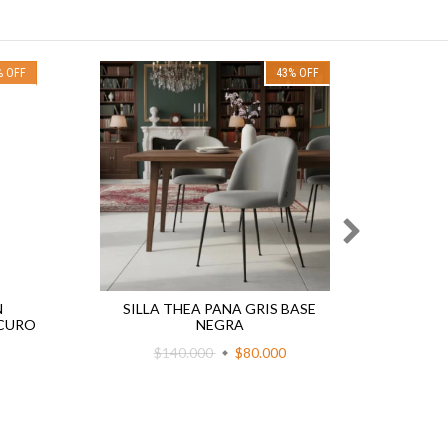
%
OFF
43
%
OFF
N
SILLA THEA PANA GRIS BASE
S
SCURO
NEGRA
$140.000
$80.000