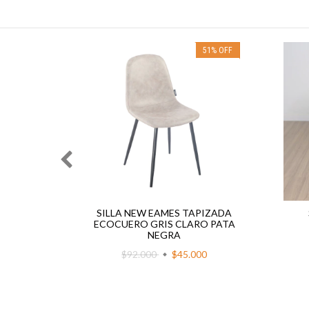
32
%
OFF
51
%
OFF
ÓN BASE
SILLA NEW EAMES TAPIZADA
ECOCUERO GRIS CLARO PATA
NEGRA
00
$92.000
$45.000