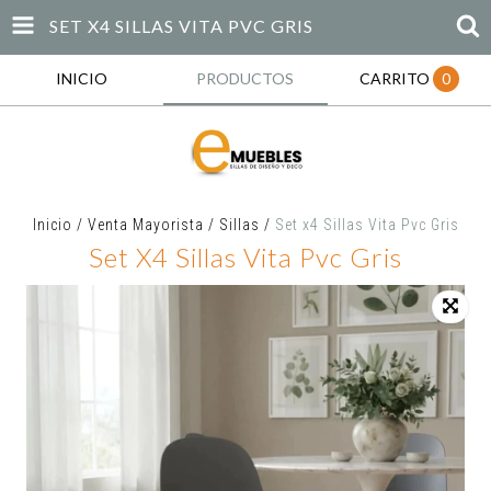
SET X4 SILLAS VITA PVC GRIS
INICIO
PRODUCTOS
CARRITO
0
Inicio
/
Venta Mayorista
/
Sillas
/
Set x4 Sillas Vita Pvc Gris
Set X4 Sillas Vita Pvc Gris