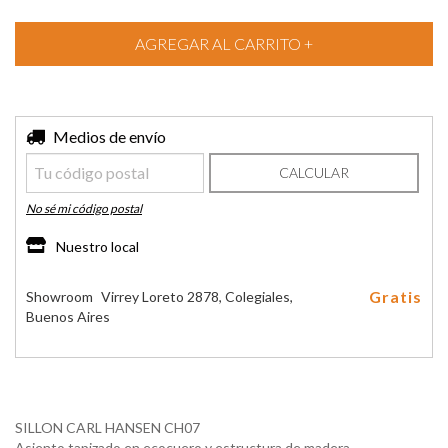
Entregas para el CP:
Medios de envío
CAMBIAR CP
CALCULAR
No sé mi código postal
Nuestro local
Gratis
Showroom
Virrey Loreto 2878, Colegiales,
Buenos Aires
SILLON CARL HANSEN CH07
Asiento tapizado en ecocuero y estructura de madera