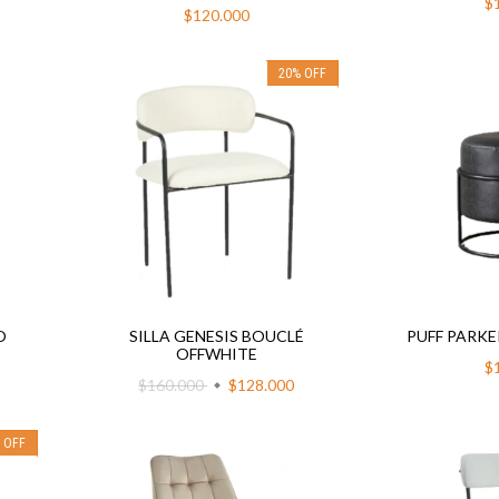
$
$120.000
20
%
OFF
O
SILLA GENESIS BOUCLÉ
PUFF PARKE
OFFWHITE
$
$160.000
$128.000
%
OFF