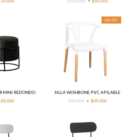
130.000
$120.000
$90.000
23
%
OFF
R MINI REDONDO
SILLA WISHBONE PVC APILABLE
180.000
$90.000
$69.000