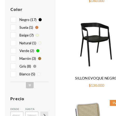
$160.000
Color
Negro (17)
Suela (1)
Beige (7)
Natural (1)
Verde (2)
Marrón (3)
Gris (8)
Blanco (5)
SILLON EVOQUE NEGR
$130.000
Precio
9
DESDE
HASTA