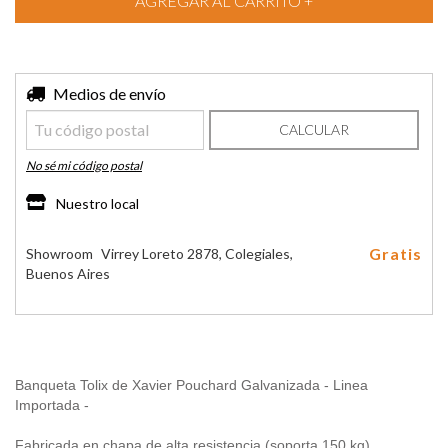
Entregas para el CP:
Medios de envío
CAMBIAR CP
CALCULAR
No sé mi código postal
Nuestro local
Gratis
Showroom
Virrey Loreto 2878, Colegiales,
Buenos Aires
Banqueta Tolix de Xavier Pouchard Galvanizada - Linea
Importada -
Fabricada en chapa de alta resistencia (soporta 150 kg)