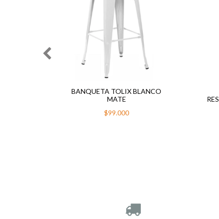
CON
BANQUETA TOLIX BLANCO
RIS
MATE
RE
$99.000