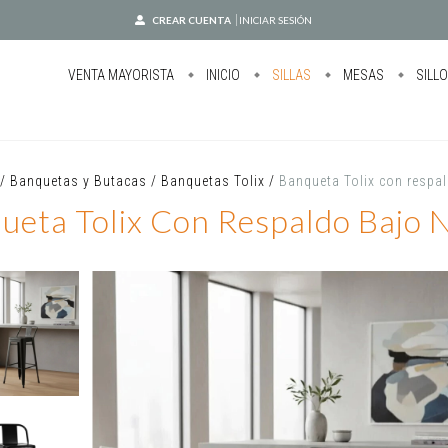
CREAR CUENTA
INICIAR SESIÓN
VENTA MAYORISTA
INICIO
SILLAS
MESAS
SILL
/
Banquetas y Butacas
/
Banquetas Tolix
/
Banqueta Tolix con respa
ueta Tolix Con Respaldo Bajo 