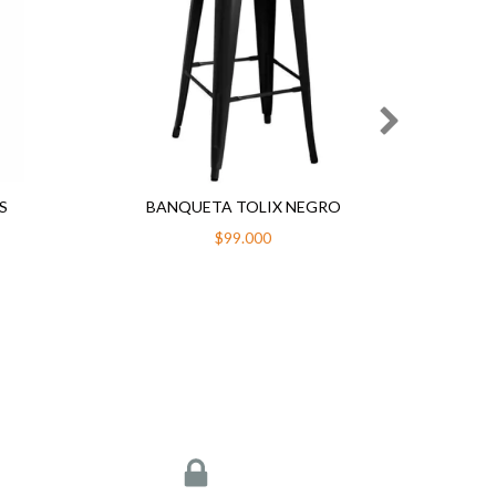
S
BANQUETA TOLIX NEGRO
B
RE
$99.000