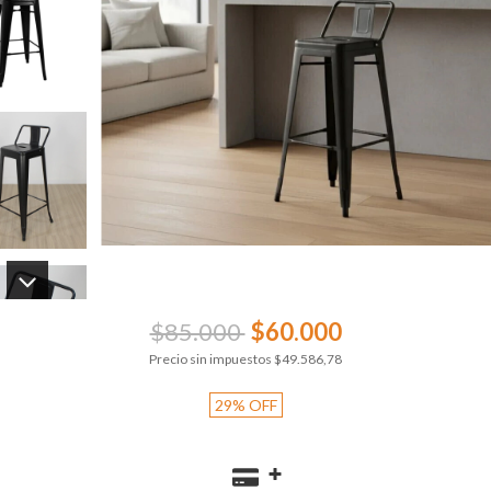
$85.000
$60.000
Precio sin impuestos
$49.586,78
29
%
OFF