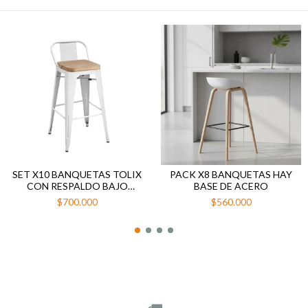
SET X10 BANQUETAS TOLIX
PACK X8 BANQUETAS HAY
CON RESPALDO BAJO
BASE DE ACERO
BLANCO ASIENTO MADERA
$700.000
$560.000