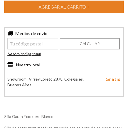
Entregas para el CP:
Medios de envío
CAMBIAR CP
CALCULAR
No sé mi código postal
Nuestro local
Gratis
Showroom
Virrey Loreto 2878, Colegiales,
Buenos Aires
Silla Garan Ecocuero Blanco
Silla de estructura metálica cromada con asiento de de ecocuero y