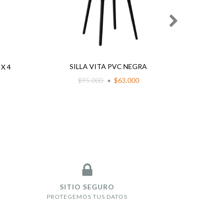
SILLA VITA PVC NEGRA
SI
X 4
$95.000
$63.000
SITIO SEGURO
PROTEGEMOS TUS DATOS