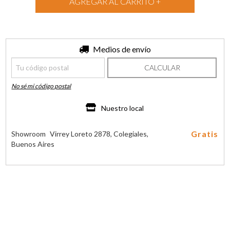
Entregas para el CP:
Medios de envío
CAMBIAR CP
CALCULAR
No sé mi código postal
Nuestro local
Gratis
Showroom
Virrey Loreto 2878, Colegiales,
Buenos Aires