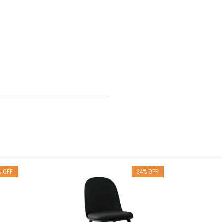
%
OFF
34
%
OFF