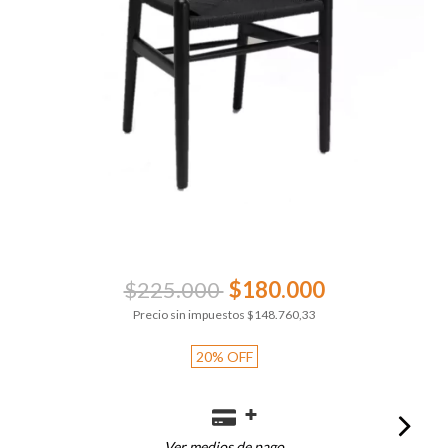
$225.000
$180.000
Precio sin impuestos
$148.760,33
20
%
OFF
Ver medios de pago