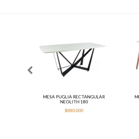
7
%
OFF
 90 CM
MESA PUGLIA RECTANGULAR
M
NEOLITH 180
000
$880.000