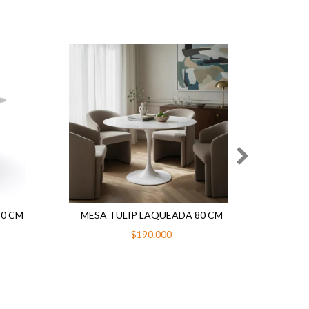
20 CM
MESA TULIP LAQUEADA 80 CM
ME
$190.000