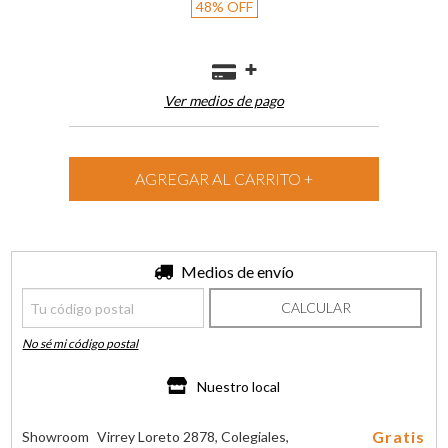
48
%
OFF
Ver medios de pago
Entregas para el CP:
Medios de envío
CAMBIAR CP
CALCULAR
No sé mi código postal
Nuestro local
Gratis
Showroom
Virrey Loreto 2878, Colegiales,