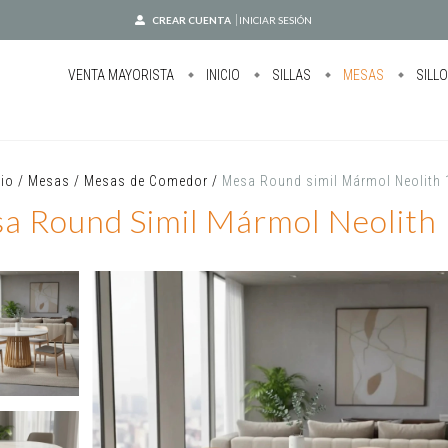
CREAR CUENTA
INICIAR SESIÓN
VENTA MAYORISTA
INICIO
SILLAS
MESAS
SILL
cio
/
Mesas
/
Mesas de Comedor
/
Mesa Round simil Mármol Neolith
a Round Simil Mármol Neolith