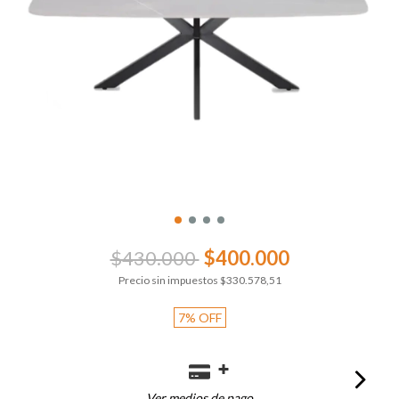
$430.000
$400.000
Precio sin impuestos
$330.578,51
7
%
OFF
Ver medios de pago