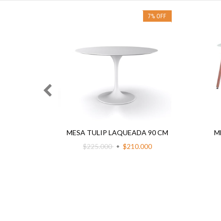
7
%
OFF
R 60
MESA TULIP LAQUEADA 90 CM
M
$225.000
$210.000