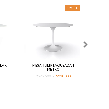
12
%
OFF
ULAR
MESA TULIP LAQUEADA 1
MESA 
METRO
$262.500
$230.000