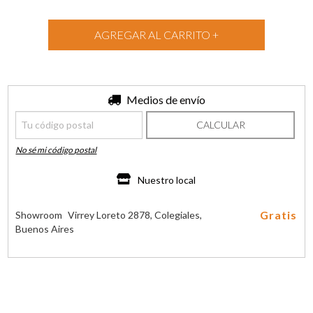
Entregas para el CP:
Medios de envío
CAMBIAR CP
CALCULAR
No sé mi código postal
Nuestro local
Gratis
Showroom
Virrey Loreto 2878, Colegiales,
Buenos Aires