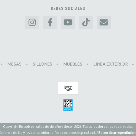
REDES SOCIALES
MESAS
SILLONES
MUEBLES
LINEA EXTERIOR
Copyright Emuebles: sillas de diseño y deco - 2026. Todos los derechos reservados.
Defensa de las y los consumidores. Para reclamos
ingresá acá.
/
Botón de arrepentimien