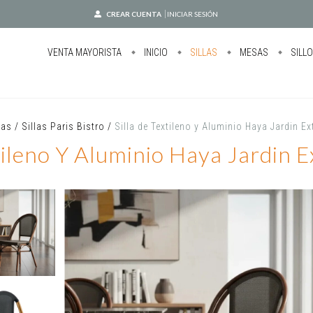
CREAR CUENTA
INICIAR SESIÓN
VENTA MAYORISTA
INICIO
SILLAS
MESAS
SILL
las
/
Sillas Paris Bistro
/
Silla de Textileno y Aluminio Haya Jardin Ex
tileno Y Aluminio Haya Jardin 