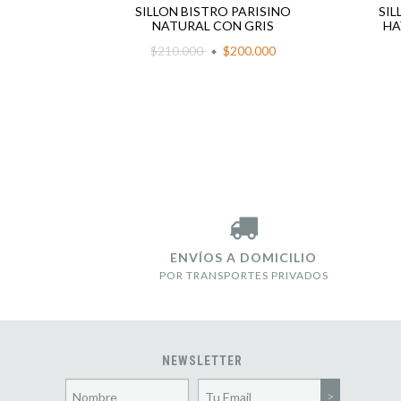
GRIS Y
SILLON BISTRO PARISINO
SIL
RDIN
NATURAL CON GRIS
HA
N
$210.000
$200.000
ENVÍOS A DOMICILIO
POR TRANSPORTES PRIVADOS
NEWSLETTER