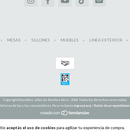
MESAS
SILLONES
MUEBLES
LINEA EXTERIOR
Copyright Emuebles: sillas de diseño y deco - 2026. Todos los derechos reservados.
Defensa de las y los consumidores. Para reclamos
ingresá acá.
/
Botón de arrepentimien
itio
aceptás el uso de cookies
para agilizar tu experiencia de compra.