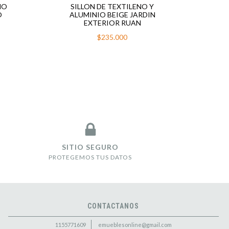
NO
SILLON DE TEXTILENO Y
SI
O
ALUMINIO BEIGE JARDIN
EXTERIOR RUAN
$235.000
SITIO SEGURO
PROTEGEMOS TUS DATOS
CONTACTANOS
1155771609
emueblesonline@gmail.com