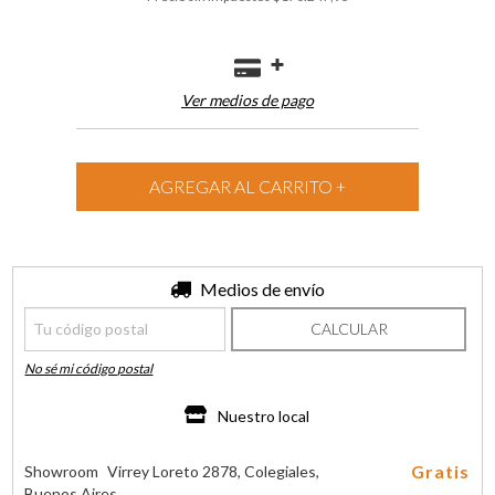
Ver medios de pago
Entregas para el CP:
Medios de envío
CAMBIAR CP
CALCULAR
No sé mi código postal
Nuestro local
Gratis
Showroom
Virrey Loreto 2878, Colegiales,
Buenos Aires