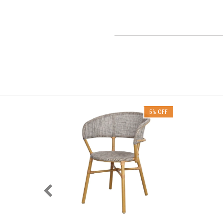
5
%
OFF