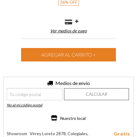
36
%
OFF
Ver medios de pago
Entregas para el CP:
Medios de envío
CAMBIAR CP
CALCULAR
No sé mi código postal
Nuestro local
Gratis
Showroom
Virrey Loreto 2878, Colegiales,