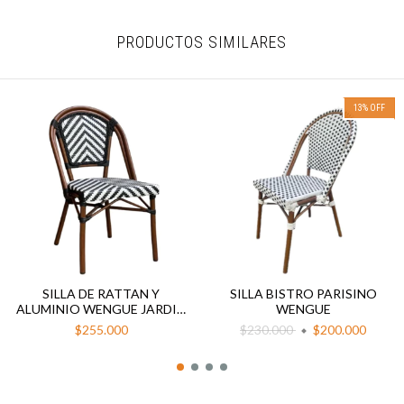
PRODUCTOS SIMILARES
13
%
OFF
SILLA DE RATTAN Y
SILLA BISTRO PARISINO
ALUMINIO WENGUE JARDIN
WENGUE
EXTERIOR NANTES
$255.000
$230.000
$200.000