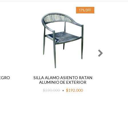
17
%
OFF
NEGRO
SILLA ALAMO ASIENTO RATAN
S
ALUMINIO DE EXTERIOR
$230.000
$192.000