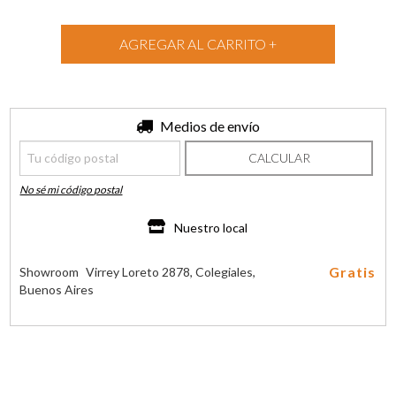
Entregas para el CP:
Medios de envío
CAMBIAR CP
CALCULAR
No sé mi código postal
Nuestro local
Gratis
Showroom
Virrey Loreto 2878, Colegiales,
Buenos Aires