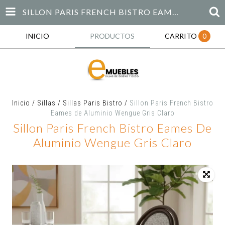
SILLON PARIS FRENCH BISTRO EAMES DE ALUMINIO WENGUE GRIS CLARO
INICIO
PRODUCTOS
CARRITO
0
Inicio
/
Sillas
/
Sillas Paris Bistro
/
Sillon Paris French Bistro
Eames de Aluminio Wengue Gris Claro
Sillon Paris French Bistro Eames De
Aluminio Wengue Gris Claro