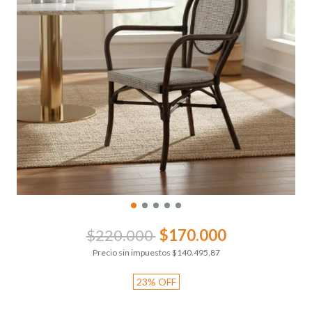
$220.000
$170.000
Precio sin impuestos
$140.495,87
23
%
OFF