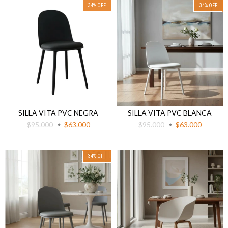
34
%
OFF
34
%
OFF
SILLA VITA PVC NEGRA
SILLA VITA PVC BLANCA
$95.000
$63.000
$95.000
$63.000
34
%
OFF